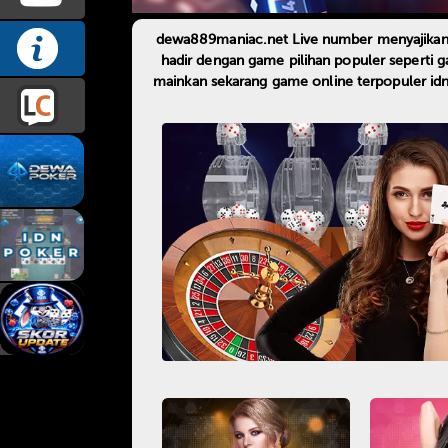
dewa889maniac.net Live number menyajikan 
INFO
hadir dengan game pilihan populer seperti g
mainkan sekarang game online terpopuler id
DEWAPOKER
LIVE
CHAT