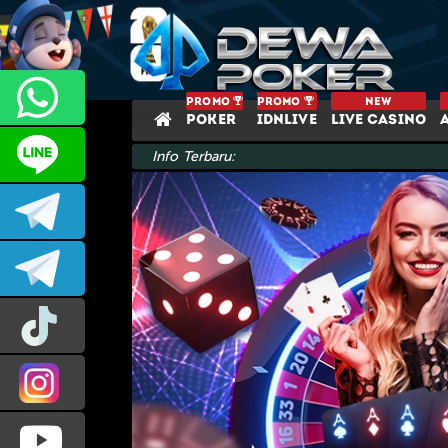
-
PROMO
PROMO
NEW
POKER
IDNLIVE
LIVE CASINO
CS2DEWAPOKER
Info Terbaru:
dewapoker_infoo
dewapoker_info
prmdewapkr
prmdewapkr
DEWAPOKEROFFICIAL