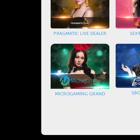
PRAGMATIC LIVE DEALER
SEX
SBO
MICROGAMING GRAND