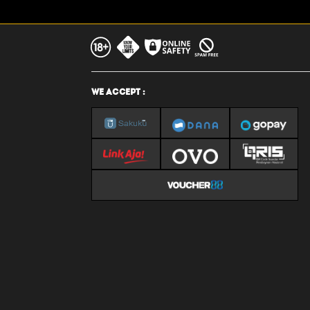
WE ACCEPT :