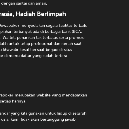
e dengan santai dan aman.
nesia, Hadiah Berlimpah
wapoker menyediakan segala fasilitas terbaik.
pilihan terbanyak ada di berbagai bank (BCA,
-Wallet, penarikan tak terbatas serta promosi
ilatih untuk tetap profesional dan ramah saat
hawatir kesulitan saat berjudi di situs
 di menu daftar yang sudah tertera.
ewapoker merupakan website yang mendapatkan
setiap harinya.
tandar yang kita gunakan untuk hidup di seluruh
n usia, kami tidak akan bertanggung jawab.