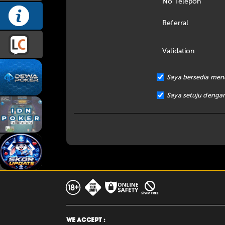
No Telepon
INFO
Referral
DEWAPOKER
LIVE
Validation
CHAT
Saya bersedia men
Saya setuju dengan
WE ACCEPT :