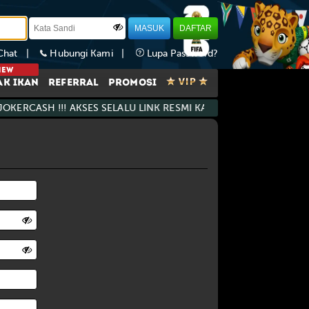
MASUK
 Chat |
Hubungi Kami |
Lupa Password?
NEW
AK IKAN
REFERRAL
PROMOSI
CASH !!! AKSES SELALU LINK RESMI KAMI dewapokerbagus.com d