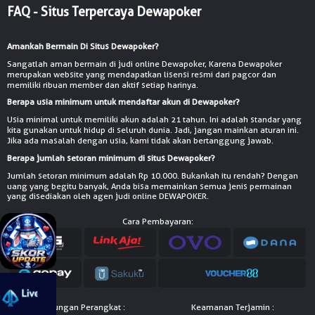
FAQ - Situs Terpercaya Dewapoker
Amankah Bermain Di Situs Dewapoker?
VIDEO EMAIL CAMPAIGN
Sangatlah aman bermain di judi online Dewapoker, Karena Dewapoker
merupakan website yang mendapatkan lisensi resmi dari pagcor dan
memiliki ribuan member dan aktif setiap harinya.
Berapa usia minimum untuk mendaftar akun di Dewapoker?
Usia minimal untuk memiliki akun adalah 21 tahun. Ini adalah standar yang
kita gunakan untuk hidup di seluruh dunia. Jadi, jangan mainkan aturan ini.
Jika ada masalah dengan usia, kami tidak akan bertanggung jawab.
Berapa jumlah setoran minimum di situs Dewapoker?
Jumlah setoran minimum adalah Rp 10.000. Bukankah itu rendah? Dengan
uang yang begitu banyak, Anda bisa memainkan semua jenis permainan
yang disediakan oleh agen judi online DEWAPOKER.
VIDEO TUTORIAL QRIS DANA
Cara Pembayaran:
Dukungan Perangkat :
Keamanan Terjamin :