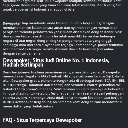
melakukan login melalui link Dewapoker ataupun Dewapoker Mobile. Tentu
© Copyright 2026 dewa889maniac.net - All right reserved | 18+
saja game Dewapoker yang kami sediakan telah memiliki lisensi yang sah
untuk beroperasi di Indonesia maupun di Asia.
siap membantu anda kapan pun untuk bergabung dengan
Dewapoker
mendaftarkan diri kalian secara aman dan nyaman dengan memastikan
pengisian formulir pendaftaran yang sudah disediakan dengan benar. Situs
dewapoker terpercaya di Indonesia telah memiliki server dari beberapa
negara di luar negeri dengan tingkat pengamanan data yang tinggi,
sehingga data dari para player akan terjaga keamanannya, player tentunya
akan bertransaksi tanpa merasa khawatir dan bisa bermain judi online
dengan santai dan aman.
Dewapoker : Situs Judi Online No. 1 Indonesia,
Hadiah Berlimpah
Demi terciptanya suasana permainan yang aman dan nyaman, Dewapoker
menyediakan segala fasilitas terbaik. Misalnya customer service 24/7, daftar
akun Dewapoker gratis, pilihan terbanyak ada di berbagai bank (BCA, BNI, BRI,
BII, CIMB Niaga, Danamon dan Mandiri) dan setoran E-Wallet, penarikan tak
terbatas serta promosi menarik. Situs taruhan online terpercaya di Indonesia
ini juga dilatih untuk tetap profesional dan ramah saat melayani pelanggan
selama 24 jam. Karenanya, Anda tidak perlu khawatir kesulitan saat berjudi
di situs Dewapoker. Bergabunglah bersama kami dengan cara mendaftar di
menu daftar yang sudah tertera.
FAQ - Situs Terpercaya Dewapoker