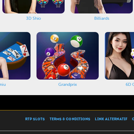
3D Shio
Billiards
niu
Grandprix
6D 
RTP SLOTS
TERMS & CONDITIONS
LINK ALTERNATIF