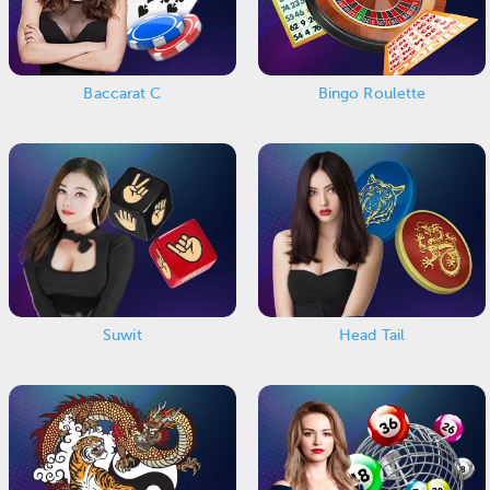
Baccarat C
Bingo Roulette
Suwit
Head Tail