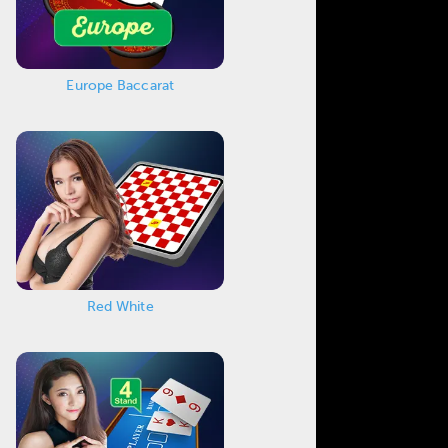
Europe Baccarat
Red White