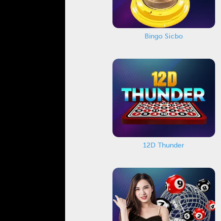
Bingo Sicbo
12D Thunder