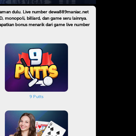
 jaman dulu. Live number dewa889maniac.net
, monopoli, billiard, dan game seru lainnya.
apatkan bonus menarik dari game live number
9 Putts