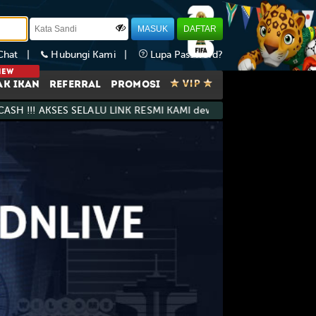
MASUK
 Chat |
Hubungi Kami |
Lupa Password?
NEW
AK IKAN
REFERRAL
PROMOSI
ALU LINK RESMI KAMI dewapokerbagus.com dewapokerasik.com