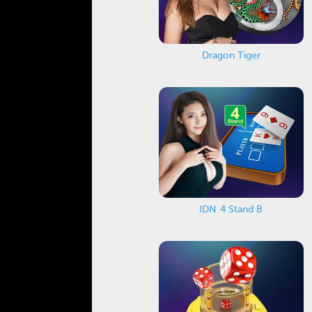
Dragon Tiger
IDN 4 Stand B