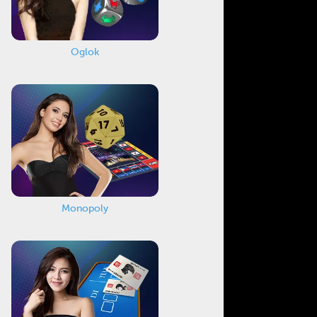
Oglok
Monopoly